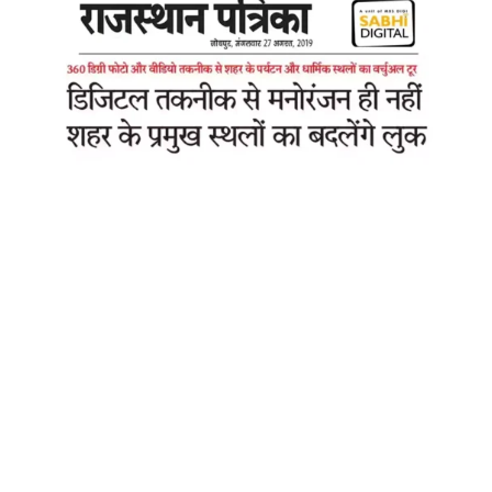
आपने 360 डिग्री फोटो के बारे में सुना होगा। कई लोगों ने अपने मोबाइल से इस प्रकार के
फोटो-वीडियो बनाए भी होंगे। हम इस तकनीक का उपयोग अपने शौक-मौज या मनोरंजन के
लिए करते हैं लेकिन कुछ युवा है जो इस तकनीक का उपयोग शहर के पर्यटन स्थल, धार्मिक
स्थल व विशेषताओं को वर्चुअल तरीके से सामने रख रहे हैं। खास बात यह है कि गूगल भी
इस प्रकार के फोटो या वीडियो को प्रमोट करता है।
देश और विदेश के कई शहरों में इस तकनीक का उपयोग पर्यटन को बढ़ावा देने के लिए किया
जा रहा है। हमारे शहर में इस तकनीक का उपयोग पहली बार समाजहित में हो रहा है। तीन
युवा राउंड टेबल संगठन के जरिये मिले और इसके बाद सभी डिजिटल (
SABHI
DIGITAL
) नाम से इस प्रकार का स्टार्ट-अप करने की ओर आगे बढ़ रहे हैं। शहर के